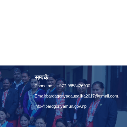
सम्पर्क
Phone no.: +977-9858426900
Email:
bardagoriyagaupalika2017@gmail.com
,
info@bardgoriyamun.gov.np