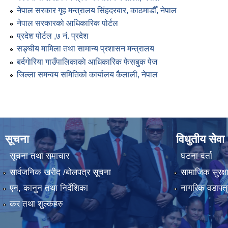
नेपाल सरकार गृह मन्त्रालय सिंहदरबार, काठमाडौँ, नेपाल
नेपाल सरकारको आधिकारिक पोर्टल
प्रदेश पोर्टल ,७ नं. प्रदेश
सङ्घीय मामिला तथा सामान्य प्रशासन मन्त्रालय
बर्दगाेरिया गाउँपालिकाकाे आधिकारिक फेसबुक पेज
जिल्ला समन्वय समितिको कार्यालय कैलाली, नेपाल
सूचना
विधुतीय सेवा
सूचना तथा समाचार
घटना दर्ता
सार्वजनिक खरीद /बोलपत्र सूचना
सामाजिक सुरक्ष
एन, कानुन तथा निर्देशिका
नागरिक वडापत्
कर तथा शुल्कहरु